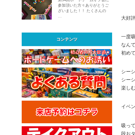
参加頂いた方々ありがとうご
ざいました！！ たくさんの
…
大好
一度
コンテンツ
なん
初め
シー
シー
楽し
イベ
吸っ
段お