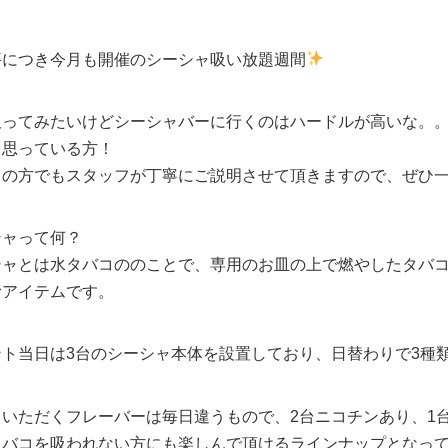
評につき今月も開催のシーシャ吸い放題週間
吸ってみたいけどシーシャバーに行くのはハードルが高いな。
て思っている方！
ての方でもスタッフが丁寧にご説明させて頂きますので、ぜひ
シャって何？
シャとは水タバコののことで、専用のお皿の上で燃やしたタバ
むアイテムです。
ント当日は3台のシーシャ本体を設置しており、日替わりで3種
ていただくフレーバーは毎日違うもので、2台ニコチンあり、1
タバコを吸われない方にも楽しんで頂けるラインナップとなって