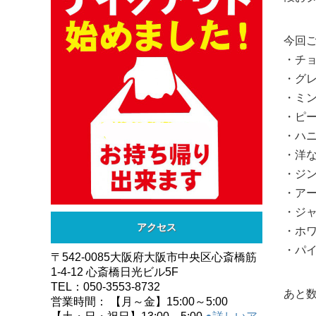
今回
・チ
・グ
・ミ
・ピ
・ハ
・洋
・ジ
・ア
・ジ
アクセス
・ホ
・パ
〒542-0085大阪府大阪市中央区心斎橋筋
1-4-12 心斎橋日光ビル5F
TEL：050-3553-8732
あと
営業時間： 【月～金】15:00～5:00