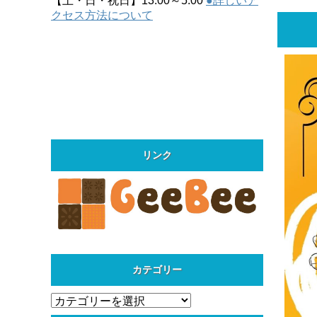
【土・日・祝日】13:00～5:00
●詳しいア
クセス方法について
リンク
カテゴリー
カ
テ