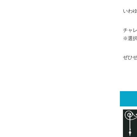
いわ
チャ
※選
ぜひ