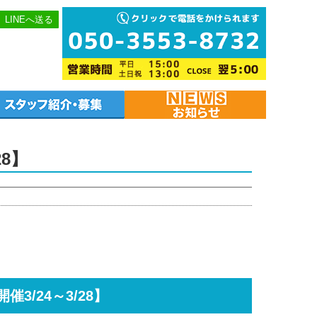
LINEへ送る
28】
3/24～3/28】