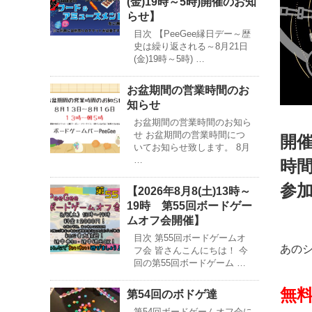
(金)19時～5時)開催のお知
らせ】
目次 【PeeGee縁日デー～歴
史は繰り返される～8月21日
(金)19時～5時) …
お盆期間の営業時間のお
知らせ
お盆期間の営業時間のお知ら
せ お盆期間の営業時間につ
開催
いてお知らせ致します。 8月
…
時間
参加
【2026年8月8(土)13時～
19時 第55回ボードゲー
ムオフ会開催】
目次 第55回ボードゲームオ
あの
フ会 皆さんこんにちは！ 今
回の第55回ボードゲーム …
無
第54回のボドゲ達
第54回ボードゲームオフ会に