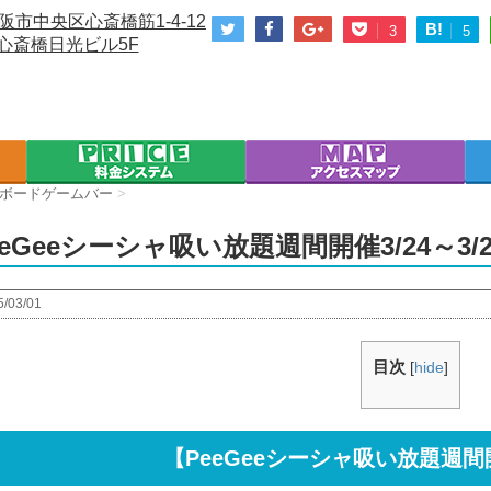
阪市中央区心斎橋筋1-4-12
B!
3
5
心斎橋日光ビル5F
ボードゲームバー
>
eeGeeシーシャ吸い放題週間開催3/24～3/
5/03/01
目次
[
hide
]
【PeeGeeシーシャ吸い放題週間開催