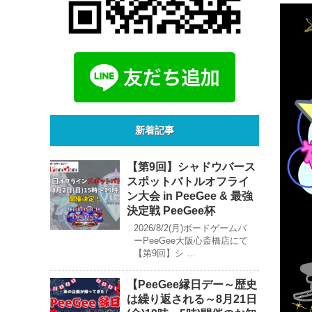
新着記事
【第9回】シャドウバース
スポットバトルオフライ
ン大会 in PeeGee & 最強
決定戦 PeeGee杯
2026/8/2(月)ボードゲームバ
ーPeeGee大阪心斎橋店にて
【第9回】シ …
【PeeGee縁日デー～歴史
は繰り返される～8月21日