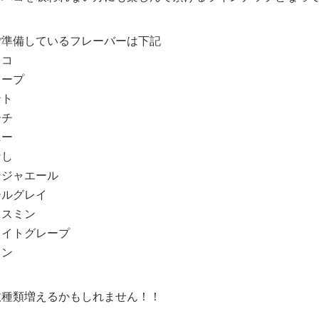
ご準備しているフレーバーは下記
ョコ
レープ
ント
ーチ
ニー
なし
ンジャエール
ールグレイ
ャスミン
ワイトグレープ
イン
数種類増えるかもしれません！！