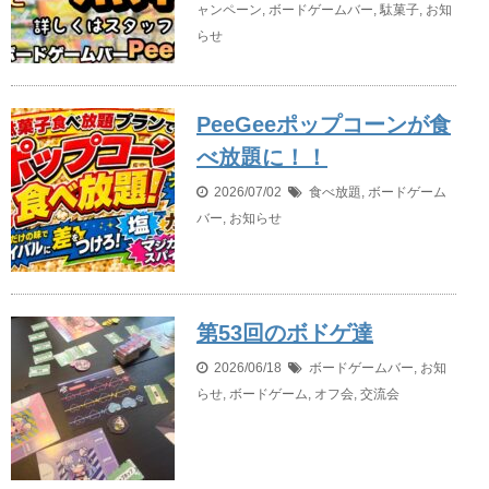
ャンペーン
,
ボードゲームバー
,
駄菓子
,
お知
らせ
PeeGeeポップコーンが食
べ放題に！！
2026/07/02
食べ放題
,
ボードゲーム
バー
,
お知らせ
第53回のボドゲ達
2026/06/18
ボードゲームバー
,
お知
らせ
,
ボードゲーム
,
オフ会
,
交流会