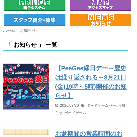
ホーム
>
お知らせ
>
「 お知らせ 」 一覧
【PeeGee縁日デー～歴史
は繰り返される～8月21日
(金)19時～5時)開催のお知
らせ】
2026/07/30
ボードゲームバー
,
お知
らせ
,
ボードゲーム
お盆期間の営業時間のお