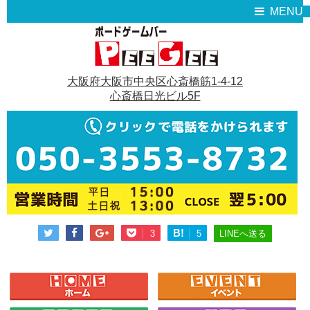
MENU
大阪府大阪市中央区心斎橋筋1-4-12
心斎橋日光ビル5F
B!
LINEへ送る
3
5