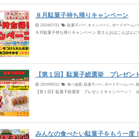
８月駄菓子持ち帰りキャンペーン
2024/07/31
駄菓子バー
,
キャンペーン
,
ボードゲームバ
８月駄菓子持ち帰りキャンペーン 皆さんおはこんばんにち
【第１回】駄菓子総選挙 プレゼン
2024/05/12
食べ放題
,
駄菓子バー
,
ボードゲームバー
,
【第１回】駄菓子総選挙 プレゼントキャンペーン！ み
みんなの食べたい駄菓子をもう一度