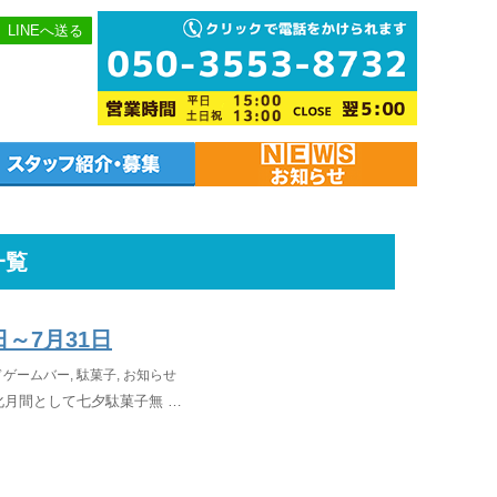
LINEへ送る
一覧
～7月31日
ドゲームバー
,
駄菓子
,
お知らせ
化月間として七夕駄菓子無 …