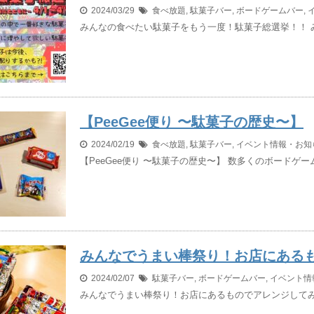
2024/03/29
食べ放題
,
駄菓子バー
,
ボードゲームバー
,
みんなの食べたい駄菓子をもう一度！駄菓子総選挙！！ 
【PeeGee便り 〜駄菓子の歴史〜】
2024/02/19
食べ放題
,
駄菓子バー
,
イベント情報・お知
【PeeGee便り 〜駄菓子の歴史〜】 数多くのボードゲー
みんなでうまい棒祭り！お店にある
2024/02/07
駄菓子バー
,
ボードゲームバー
,
イベント情
みんなでうまい棒祭り！お店にあるものでアレンジしてみ