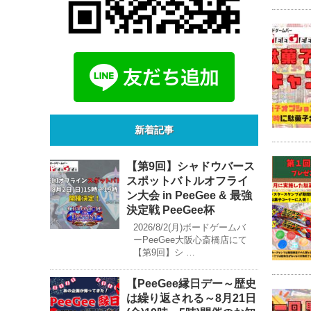
新着記事
【第9回】シャドウバース
スポットバトルオフライ
ン大会 in PeeGee & 最強
決定戦 PeeGee杯
2026/8/2(月)ボードゲームバ
ーPeeGee大阪心斎橋店にて
【第9回】シ …
【PeeGee縁日デー～歴史
は繰り返される～8月21日