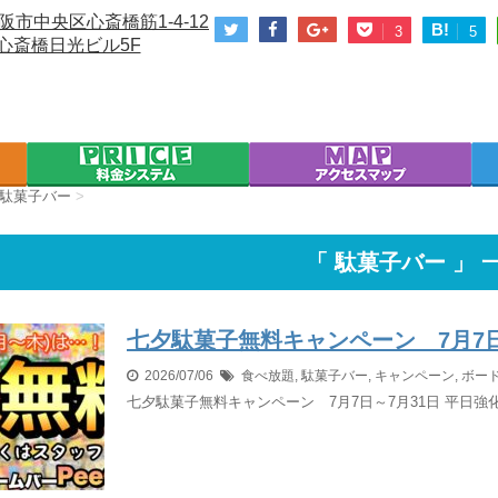
阪市中央区心斎橋筋1-4-12
B!
3
5
心斎橋日光ビル5F
駄菓子バー
>
「 駄菓子バー 」 
七夕駄菓子無料キャンペーン 7月7日
2026/07/06
食べ放題
,
駄菓子バー
,
キャンペーン
,
ボー
七夕駄菓子無料キャンペーン 7月7日～7月31日 平日強