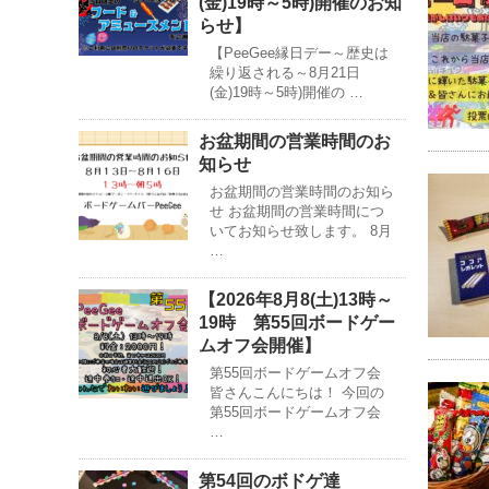
(金)19時～5時)開催のお知
らせ】
【PeeGee縁日デー～歴史は
繰り返される～8月21日
(金)19時～5時)開催の …
お盆期間の営業時間のお
知らせ
お盆期間の営業時間のお知ら
せ お盆期間の営業時間につ
いてお知らせ致します。 8月
…
【2026年8月8(土)13時～
19時 第55回ボードゲー
ムオフ会開催】
第55回ボードゲームオフ会
皆さんこんにちは！ 今回の
第55回ボードゲームオフ会
…
第54回のボドゲ達