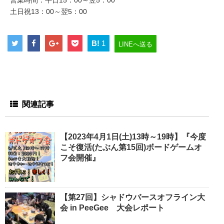
土日祝13：00～翌5：00
B!
1
LINEへ送る
関連記事
【2023年4月1日(土)13時～19時】『今度
こそ復活(たぶん第15回)ボードゲームオ
フ会開催』
【第27回】シャドウバースオフライン大
会 in PeeGee 大会レポート