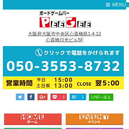
MENU
大阪府大阪市中央区心斎橋筋1-4-12
心斎橋日光ビル5F
B!
LINEへ送る
3
5