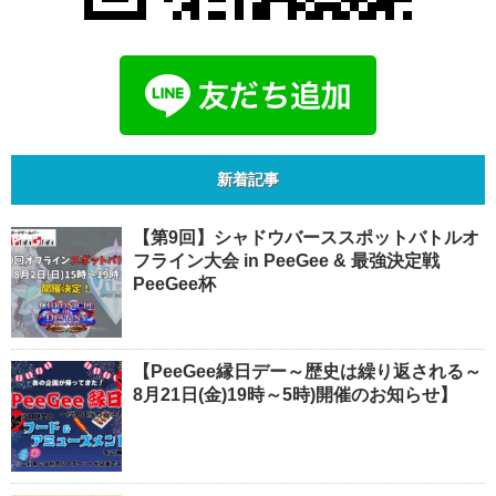
新着記事
【第9回】シャドウバーススポットバトルオ
フライン大会 in PeeGee & 最強決定戦
PeeGee杯
【PeeGee縁日デー～歴史は繰り返される～
8月21日(金)19時～5時)開催のお知らせ】