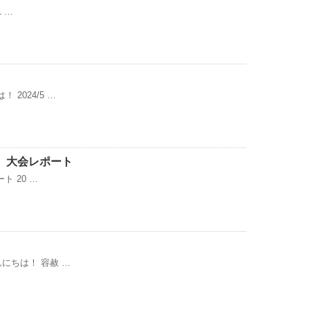
 …
2024/5 …
e 大会レポート
ト 20 …
にちは！ 容赦 …