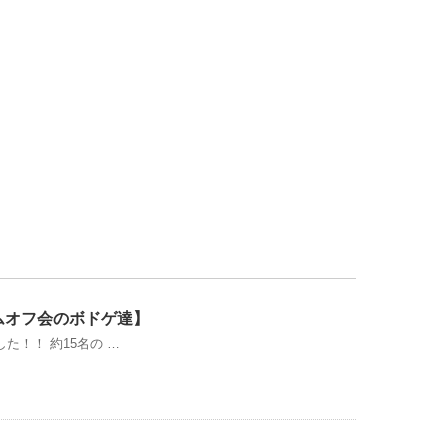
ゲームオフ会のボドゲ達】
！！ 約15名の …