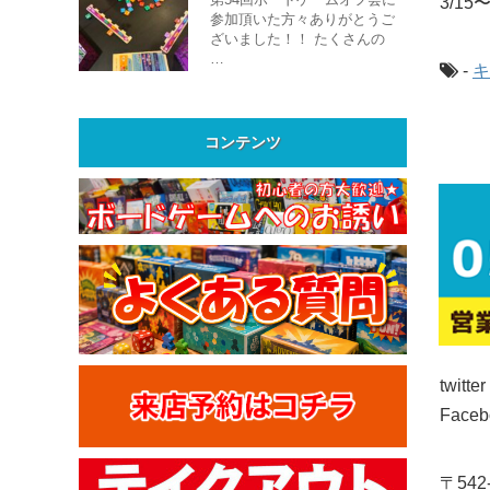
3/1
参加頂いた方々ありがとうご
ざいました！！ たくさんの
…
-
キ
コンテンツ
twitte
Face
〒54