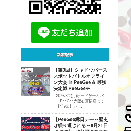
新着記事
【第9回】シャドウバース
スポットバトルオフライ
ン大会 in PeeGee & 最強
決定戦 PeeGee杯
2026/8/2(月)ボードゲームバ
ーPeeGee大阪心斎橋店にて
【第9回】シ …
【PeeGee縁日デー～歴史
は繰り返される～8月21日