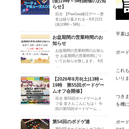
(金)19時～5時)開催のお知
らせ】
目次 【PeeGee縁日デー～歴
史は繰り返される～8月21日
(金)19時～5時) …
平素
お盆期間の営業時間のお
知らせ
お盆期間の営業時間のお知ら
ボード
せ お盆期間の営業時間につ
いてお知らせ致します。 8月
…
これ
いり
【2026年8月8(土)13時～
19時 第55回ボードゲー
ムオフ会開催】
つき
目次 第55回ボードゲームオ
フ会 皆さんこんにちは！ 今
を機
回の第55回ボードゲーム …
第54回のボドゲ達
ボード
第54回ボードゲームオフ会に