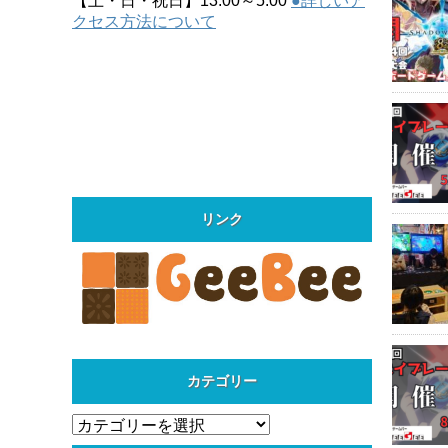
【土・日・祝日】13:00～5:00
●詳しいア
クセス方法について
リンク
カテゴリー
カ
テ