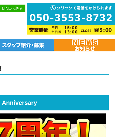
LINEへ送る
！
nniversary