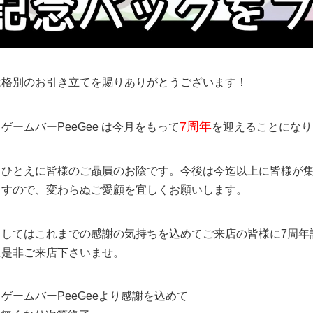
は格別のお引き立てを賜りありがとうございます！
7周年
ゲームバーPeeGee は今月をもって
を迎えることになり
もひとえに皆様のご贔屓のお陰です。今後は今迄以上に皆様が
ますので、変わらぬご愛顧を宜しくお願いします。
ましてはこれまでの感謝の気持ちを込めてご来店の皆様に7周年
に是非ご来店下さいませ。
ゲームバーPeeGeeより感謝を込めて