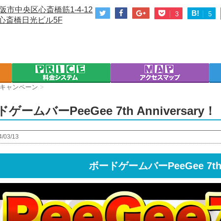
阪市中央区心斎橋筋1-4-12
B!
3
5
心斎橋日光ビル5F
キャンペーン
>
ゲームバーPeeGee 7th Anniversary！
4/03/13
ボードゲームバーPeeGee 7th A