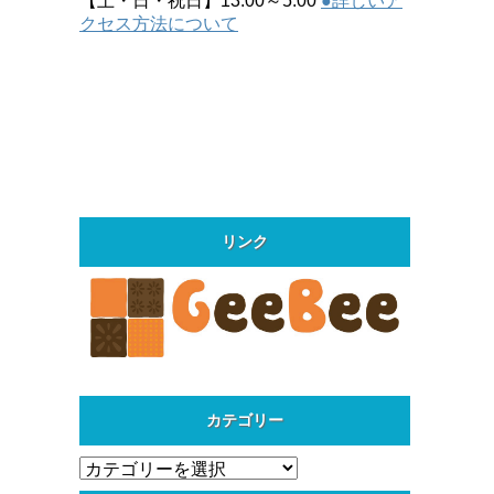
【土・日・祝日】13:00～5:00
●詳しいア
クセス方法について
リンク
カテゴリー
カ
テ