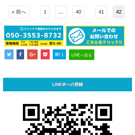
« 前へ
1
…
40
41
42
B!
1
LINEへ送る
LINE＠への登録