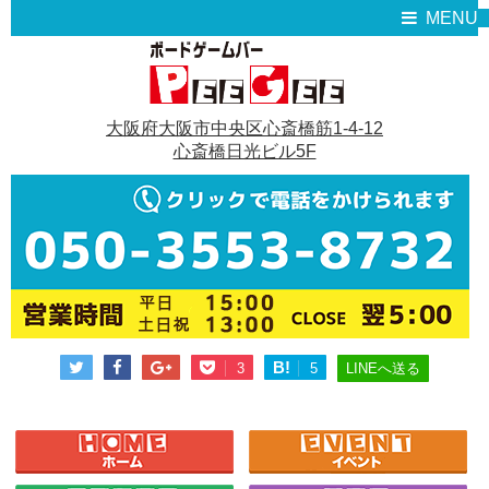
MENU
大阪府大阪市中央区心斎橋筋1-4-12
心斎橋日光ビル5F
B!
LINEへ送る
3
5