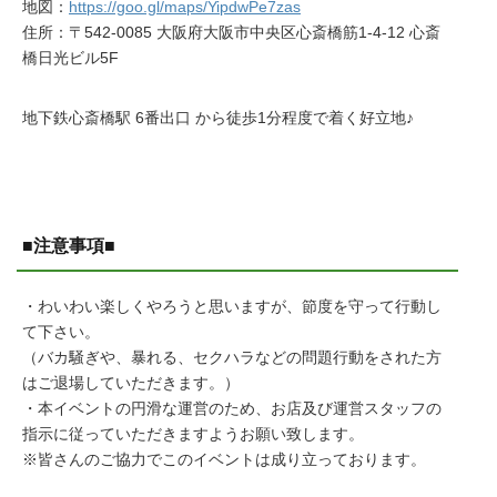
地図：
https://goo.gl/maps/YipdwPe7zas
住所：〒542-0085 大阪府大阪市中央区心斎橋筋1-4-12 心斎
橋日光ビル5F
地下鉄心斎橋駅 6番出口 から徒歩1分程度で着く好立地♪
■注意事項■
・わいわい楽しくやろうと思いますが、節度を守って行動し
て下さい。
（バカ騒ぎや、暴れる、セクハラなどの問題行動をされた方
はご退場していただきます。）
・本イベントの円滑な運営のため、お店及び運営スタッフの
指示に従っていただきますようお願い致します。
※皆さんのご協力でこのイベントは成り立っております。