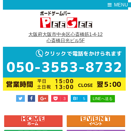
MENU
大阪府大阪市中央区心斎橋筋1-4-12
心斎橋日光ビル5F
B!
LINEへ送る
3
5