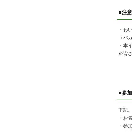
■注
・わ
（バ
・本
※皆
■参
下記、
・お名
・参