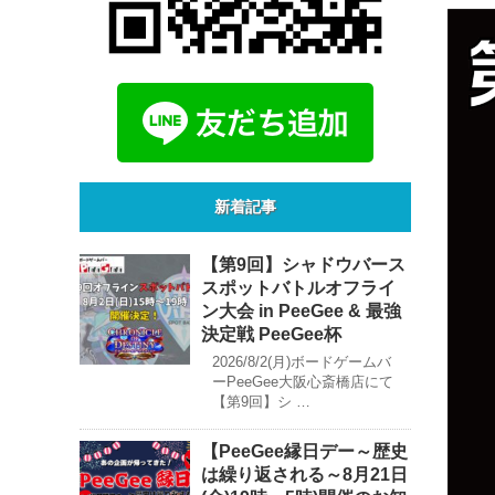
新着記事
【第9回】シャドウバース
スポットバトルオフライ
ン大会 in PeeGee & 最強
決定戦 PeeGee杯
2026/8/2(月)ボードゲームバ
ーPeeGee大阪心斎橋店にて
【第9回】シ …
【PeeGee縁日デー～歴史
は繰り返される～8月21日