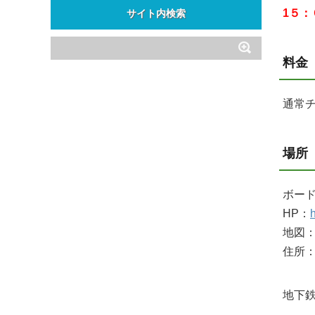
ゴ
1５
サイト内検索
リ
ー
料金
通常
場所
ボード
HP：
地図
住所：
地下鉄