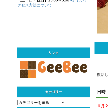
【土・日・祝日】13:00～5:00
●詳しいア
クセス方法について
リンク
復活
日時
カテゴリー
カ
６月
テ