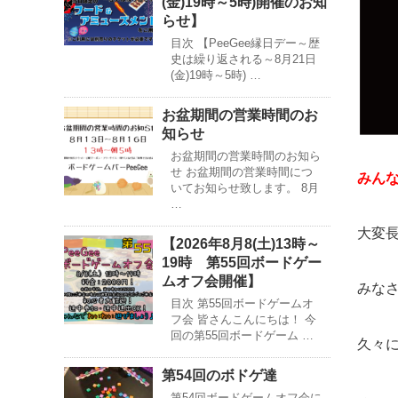
(金)19時～5時)開催のお知
らせ】
目次 【PeeGee縁日デー～歴
史は繰り返される～8月21日
(金)19時～5時) …
お盆期間の営業時間のお
知らせ
お盆期間の営業時間のお知ら
せ お盆期間の営業時間につ
みん
いてお知らせ致します。 8月
…
大変
【2026年8月8(土)13時～
19時 第55回ボードゲー
ムオフ会開催】
みな
目次 第55回ボードゲームオ
フ会 皆さんこんにちは！ 今
回の第55回ボードゲーム …
久々
第54回のボドゲ達
第54回ボードゲームオフ会に