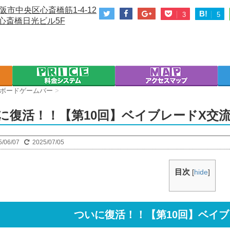
阪市中央区心斎橋筋1-4-12
B!
3
5
心斎橋日光ビル5F
ボードゲームバー
>
に復活！！【第10回】ベイブレードX
5/06/07
2025/07/05
目次
[
hide
]
ついに復活！！【第10回】ベイ