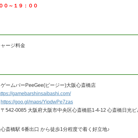
：００～１９：００
チャージ料金
ゲームバーPeeGee(ピージー)大阪心斎橋店
https://gamebarshinsaibashi.com/
：
https://goo.gl/maps/YipdwPe7zas
〒542-0085 大阪府大阪市中央区心斎橋筋1-4-12 心斎橋日光ビ
心斎橋駅 6番出口 から徒歩1分程度で着く好立地♪