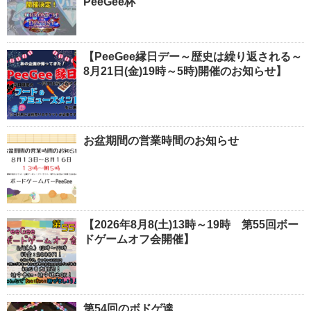
PeeGee杯
【PeeGee縁日デー～歴史は繰り返される～
8月21日(金)19時～5時)開催のお知らせ】
お盆期間の営業時間のお知らせ
【2026年8月8(土)13時～19時 第55回ボー
ドゲームオフ会開催】
第54回のボドゲ達