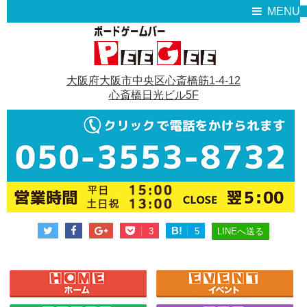
MENU
大阪府大阪市中央区心斎橋筋1-4-12
心斎橋日光ビル5F
B!
LINEへ送る
3
5