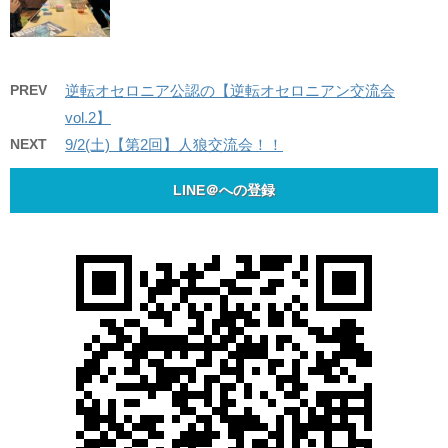
PREV
逆転オセロニア公認の【逆転オセロニアン交流会
vol.2】
NEXT
9/2(土)【第2回】人狼交流会！！
LINE＠への登録