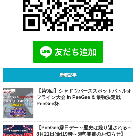
新着記事
【第9回】シャドウバーススポットバトルオ
フライン大会 in PeeGee & 最強決定戦
PeeGee杯
【PeeGee縁日デー～歴史は繰り返される～
8月21日(金)19時～5時)開催のお知らせ】