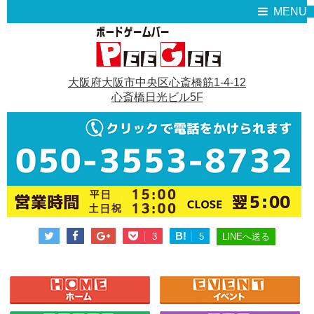
MENU
大阪府大阪市中央区心斎橋筋1-4-12
心斎橋日光ビル5F
B!
LINEへ送る
3
5