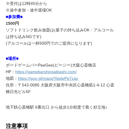
※受付は12時45分から
※途中参加・途中退場OK
■参加費■
1500円
ソフトドリンク飲み放題(お菓子の持ち込みOK・アルコール
は持ち込みNGです)
(アルコールは一杯500円でのご提供になります)
■場所■
ボードゲームバーPeeGee(ピージー)大阪心斎橋店
HP：
https://gamebarshinsaibashi.com/
地図：
https://goo.gl/maps/YipdwPe7zas
住所：〒542-0085 大阪府大阪市中央区心斎橋筋1-4-12 心斎
橋日光ビル5F
地下鉄心斎橋駅 6番出口 から徒歩1分程度で着く好立地♪
注意事項